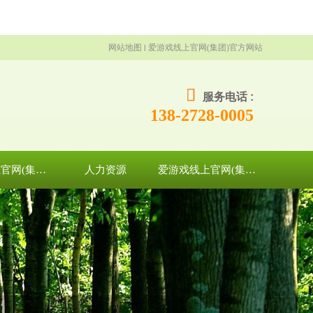
网站地图
爱游戏线上官网(集团)官方网站
服务电话 :
138-2728-0005
爱游戏线上官网(集团)官方网站
人力资源
爱游戏线上官网(集团)官方网站