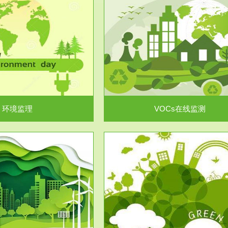
服务范围
服务范围
VOCs在线监测
集团/企业级VOCs综合管
域大气污染防治“十二五”规划》有
进行VOCs管控，首先就要找到排
机废气净化率达...
监测估算出排放量。企业..
环境监理
VOCs在线监测
服务范围
服务范围
场地调查及风险评估
土壤修复
委托，对于拟关停搬迁和拟变更土
利用方式或者土地使...