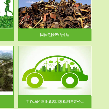
在生产建设、
.
固体危险废物处理
价...
场所职业病危
.
工作场所职业危害因素检测与评价...