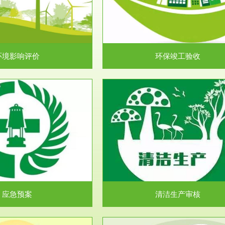
目环境保护管理条例》第十七条 编
排污许可申报咨询：（排污许可证
环境影响报告书、...
人民共和国环境保护法》..
环境影响评价
环保竣工验收
服务范围
服务范围
清洁生产审核
安全评价
民共和国清洁生产促进法》、《清
安全评价安全评价目的是查找、分
生产审核暂行办法...
程、系统、生产经营活..
应急预案
清洁生产审核