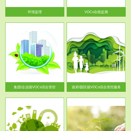
率达...
环境监理
VOCs在线监测
服务范围
控
政府/园区级VOCs综合管控服务
找到
根据《石化行业挥发性有机物综
排放
合整治方案》文件要求，到2017
年，全...
集团/企业级VOCs综合管控
政府/园区级VOCs综合管控服务
服务范围