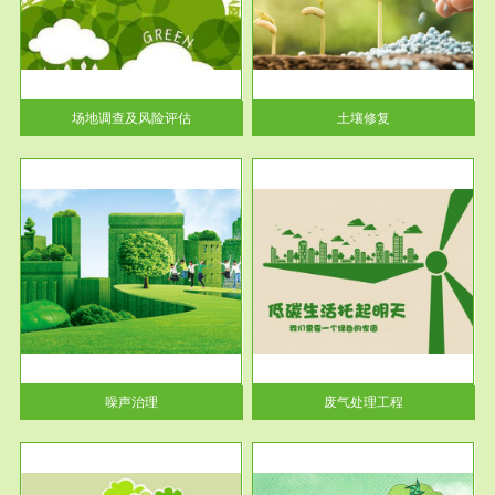
土壤修复
关停
或者
场地调查及风险评估
土壤修复
服务范围
废气处理工程
噪声治理
废气处理工程