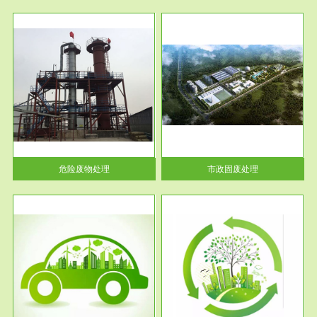
服务范围
市政固废处理
人民
蔚蓝生态环境科技所从事的市政
》的
废物处理业务包括市政废物的处
理处...
危险废物处理
市政固废处理
服务范围
与评
工作场所职业危害现状评价
【现状评价意义】：具体因素---