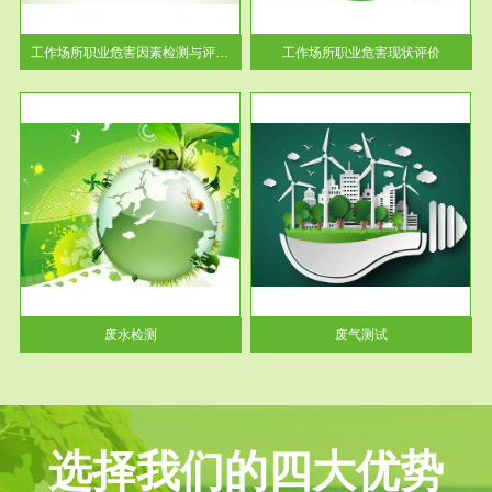
解工
-通过质谱分析等多种手段明确
与浓
工作场...
工作场所职业危害因素检测与评价...
工作场所职业危害现状评价
服务范围
废气测试
工厂
检测范围工业废气检测包括有机
水、
废气和无机废气。有机废气主要
包括...
废水检测
废气测试
选择我们的四大优势