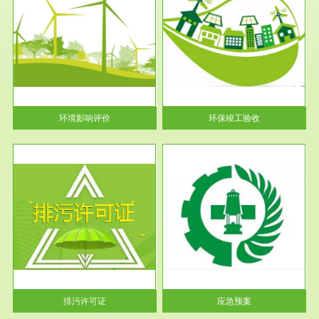
服务范围
环保竣工验收
护
根据《建设项目环境保护管理条
利
例》第十七条 编制环境影响报
告书、...
环境影响评价
环保竣工验收
服务范围
应急预案
许可
根据《中华人民共和国环境保护
环境
法》第十九条 企业事业单位应
当按照...
排污许可证
应急预案