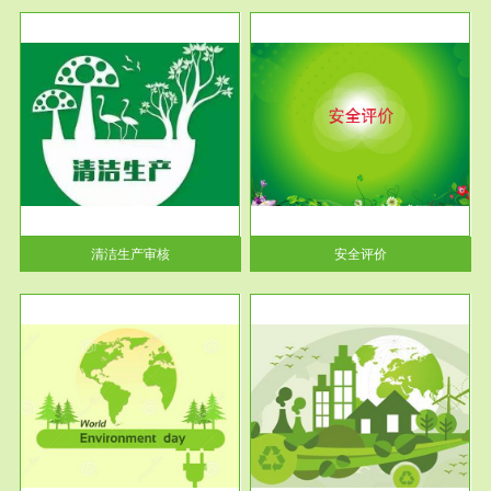
服务范围
安全评价
生产
安全评价安全评价目的是查找、
暂行
分析和预测工程、系统、生产经
营活...
清洁生产审核
安全评价
服务范围
VOCs在线监测
目环
根据《重点区域大气污染防
要辅
治“十二五”规划》有机废气净化