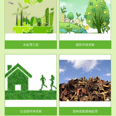
服务范围
园区环保管家
2016 年 4 月，环保部下发《关
于积极发挥环境保护作用促进供
给侧结...
水处理工程
园区环保管家
服务范围
固体危险废物处理
法情
固体废物解释：固体废物是指人
性及
们在生产建设、日常生活和其他
活动中...
企业级环保管家
固体危险废物处理