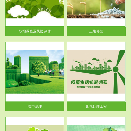
土壤修复
关停
或者
场地调查及风险评估
土壤修复
服务范围
废气处理工程
噪声治理
废气处理工程