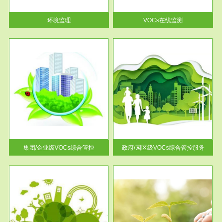
率达...
环境监理
VOCs在线监测
服务范围
控
政府/园区级VOCs综合管控服务
找到
根据《石化行业挥发性有机物综
排放
合整治方案》文件要求，到2017
年，全...
集团/企业级VOCs综合管控
政府/园区级VOCs综合管控服务
服务范围