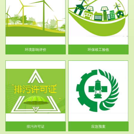
服务范围
环保竣工验收
护
根据《建设项目环境保护管理条
利
例》第十七条 编制环境影响报
告书、...
环境影响评价
环保竣工验收
服务范围
应急预案
许可
根据《中华人民共和国环境保护
环境
法》第十九条 企业事业单位应
当按照...
排污许可证
应急预案