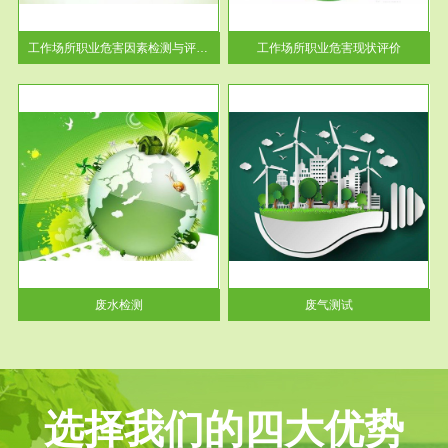
解工
-通过质谱分析等多种手段明确
与浓
工作场...
工作场所职业危害因素检测与评价...
工作场所职业危害现状评价
服务范围
废气测试
工厂
检测范围工业废气检测包括有机
水、
废气和无机废气。有机废气主要
包括...
废水检测
废气测试
选择我们的四大优势