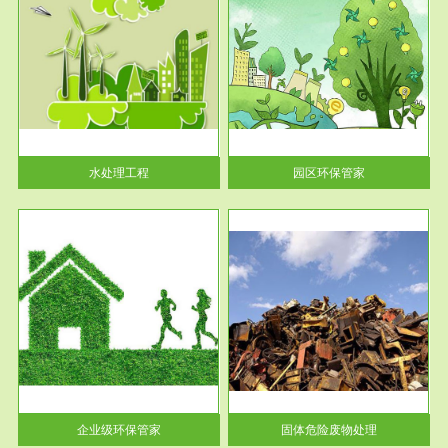
服务范围
园区环保管家
2016 年 4 月，环保部下发《关
于积极发挥环境保护作用促进供
给侧结...
水处理工程
园区环保管家
服务范围
固体危险废物处理
法情
固体废物解释：固体废物是指人
性及
们在生产建设、日常生活和其他
活动中...
企业级环保管家
固体危险废物处理