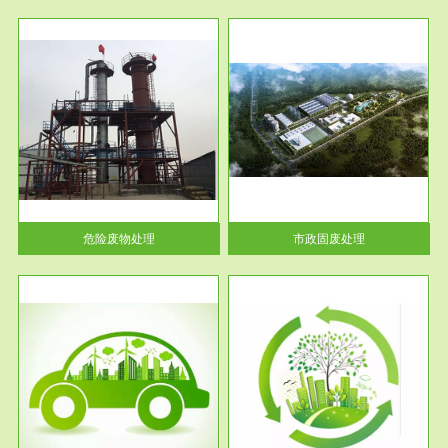
服务范围
市政固废处理
人民
蔚蓝生态环境科技所从事的市政
》的
废物处理业务包括市政废物的处
理处...
危险废物处理
市政固废处理
服务范围
与评
工作场所职业危害现状评价
【现状评价意义】：具体因素---