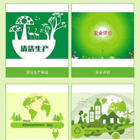
服务范围
安全评价
生产
安全评价安全评价目的是查找、
暂行
分析和预测工程、系统、生产经
营活...
清洁生产审核
安全评价
服务范围
VOCs在线监测
目环
根据《重点区域大气污染防
要辅
治“十二五”规划》有机废气净化