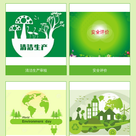
服务范围
安全评价
生产
安全评价安全评价目的是查找、
暂行
分析和预测工程、系统、生产经
营活...
清洁生产审核
安全评价
服务范围
VOCs在线监测
目环
根据《重点区域大气污染防
要辅
治“十二五”规划》有机废气净化