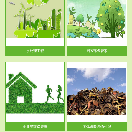
服务范围
园区环保管家
2016 年 4 月，环保部下发《关
于积极发挥环境保护作用促进供
给侧结...
水处理工程
园区环保管家
服务范围
固体危险废物处理
法情
固体废物解释：固体废物是指人
性及
们在生产建设、日常生活和其他
活动中...
企业级环保管家
固体危险废物处理