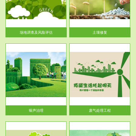
土壤修复
关停
或者
场地调查及风险评估
土壤修复
服务范围
废气处理工程
噪声治理
废气处理工程