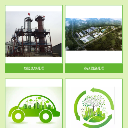
服务范围
市政固废处理
人民
蔚蓝生态环境科技所从事的市政
》的
废物处理业务包括市政废物的处
理处...
危险废物处理
市政固废处理
服务范围
与评
工作场所职业危害现状评价
【现状评价意义】：具体因素---