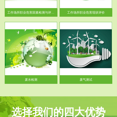
解工
-通过质谱分析等多种手段明确
与浓
工作场...
工作场所职业危害因素检测与评价...
工作场所职业危害现状评价
服务范围
废气测试
工厂
检测范围工业废气检测包括有机
水、
废气和无机废气。有机废气主要
包括...
废水检测
废气测试
选择我们的四大优势