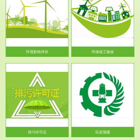
服务范围
环保竣工验收
护
根据《建设项目环境保护管理条
利
例》第十七条 编制环境影响报
告书、...
环境影响评价
环保竣工验收
服务范围
应急预案
许可
根据《中华人民共和国环境保护
环境
法》第十九条 企业事业单位应
当按照...
排污许可证
应急预案