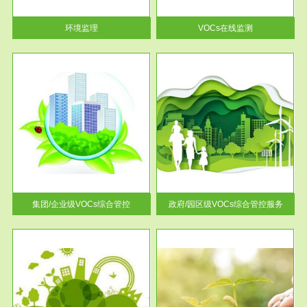
率达...
环境监理
VOCs在线监测
服务范围
控
政府/园区级VOCs综合管控服务
找到
根据《石化行业挥发性有机物综
排放
合整治方案》文件要求，到2017
年，全...
集团/企业级VOCs综合管控
政府/园区级VOCs综合管控服务
服务范围