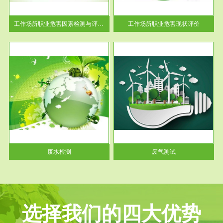
解工
-通过质谱分析等多种手段明确
与浓
工作场...
工作场所职业危害因素检测与评价...
工作场所职业危害现状评价
服务范围
废气测试
工厂
检测范围工业废气检测包括有机
水、
废气和无机废气。有机废气主要
包括...
废水检测
废气测试
选择我们的四大优势