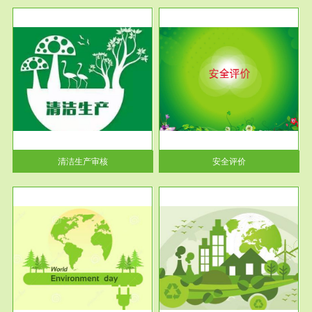
服务范围
安全评价
生产
安全评价安全评价目的是查找、
暂行
分析和预测工程、系统、生产经
营活...
清洁生产审核
安全评价
服务范围
VOCs在线监测
目环
根据《重点区域大气污染防
要辅
治“十二五”规划》有机废气净化