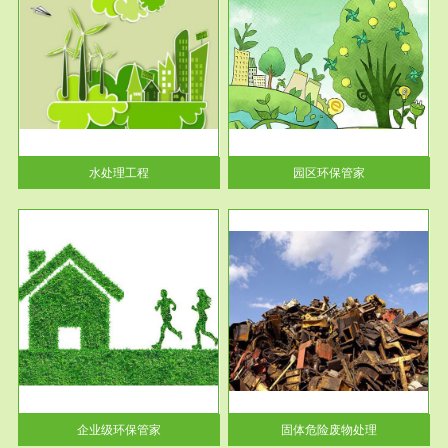
服务范围
园区环保管家
2016 年 4 月，环保部下发《关
于积极发挥环境保护作用促进供
给侧结...
水处理工程
园区环保管家
服务范围
固体危险废物处理
法情
固体废物解释：固体废物是指人
性及
们在生产建设、日常生活和其他
活动中...
企业级环保管家
固体危险废物处理