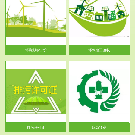
服务范围
环保竣工验收
护
根据《建设项目环境保护管理条
利
例》第十七条 编制环境影响报
告书、...
环境影响评价
环保竣工验收
服务范围
应急预案
许可
根据《中华人民共和国环境保护
环境
法》第十九条 企业事业单位应
当按照...
排污许可证
应急预案