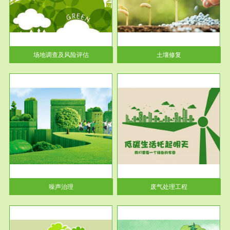
土壤修复
关停
或者
场地调查及风险评估
土壤修复
服务范围
废气处理工程
噪声治理
废气处理工程