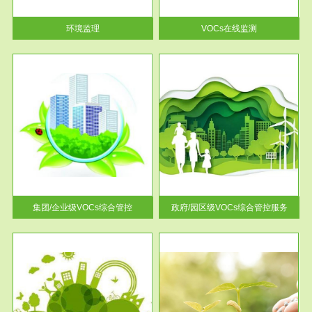
率达...
环境监理
VOCs在线监测
服务范围
控
政府/园区级VOCs综合管控服务
找到
根据《石化行业挥发性有机物综
排放
合整治方案》文件要求，到2017
年，全...
集团/企业级VOCs综合管控
政府/园区级VOCs综合管控服务
服务范围