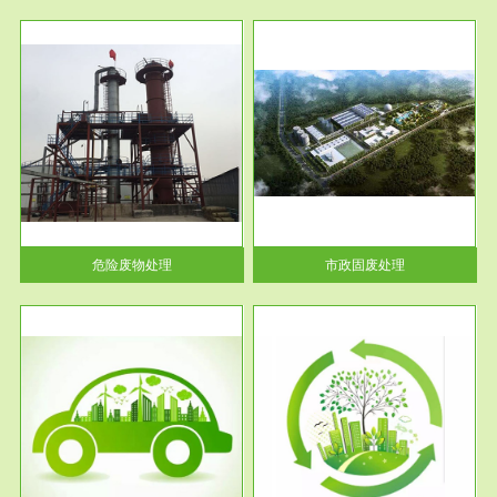
服务范围
市政固废处理
人民
蔚蓝生态环境科技所从事的市政
》的
废物处理业务包括市政废物的处
理处...
危险废物处理
市政固废处理
服务范围
与评
工作场所职业危害现状评价
【现状评价意义】：具体因素---