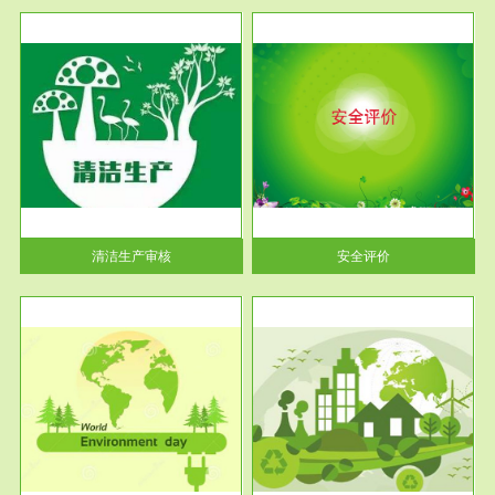
服务范围
安全评价
生产
安全评价安全评价目的是查找、
暂行
分析和预测工程、系统、生产经
营活...
清洁生产审核
安全评价
服务范围
VOCs在线监测
目环
根据《重点区域大气污染防
要辅
治“十二五”规划》有机废气净化