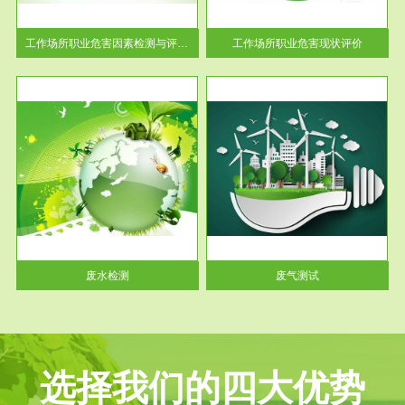
解工
-通过质谱分析等多种手段明确
与浓
工作场...
工作场所职业危害因素检测与评价...
工作场所职业危害现状评价
服务范围
废气测试
工厂
检测范围工业废气检测包括有机
水、
废气和无机废气。有机废气主要
包括...
废水检测
废气测试
选择我们的四大优势