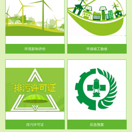
服务范围
环保竣工验收
护
根据《建设项目环境保护管理条
利
例》第十七条 编制环境影响报
告书、...
环境影响评价
环保竣工验收
服务范围
应急预案
许可
根据《中华人民共和国环境保护
环境
法》第十九条 企业事业单位应
当按照...
排污许可证
应急预案