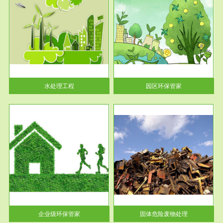
服务范围
园区环保管家
2016 年 4 月，环保部下发《关
于积极发挥环境保护作用促进供
给侧结...
水处理工程
园区环保管家
服务范围
固体危险废物处理
法情
固体废物解释：固体废物是指人
性及
们在生产建设、日常生活和其他
活动中...
企业级环保管家
固体危险废物处理