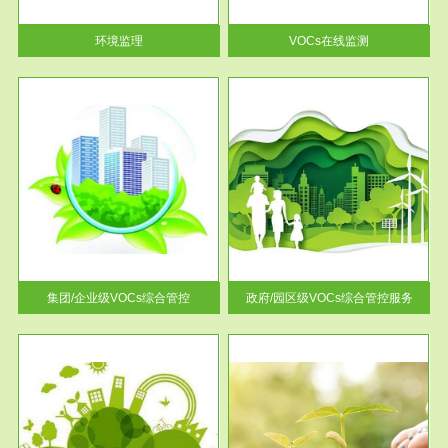
率达...
环境监理
VOCs在线监测
服务范围
控
政府/园区级VOCs综合管控服务
找到
根据《石化行业挥发性有机物综
排放
合整治方案》文件要求，到2017
年，全...
集团/企业级VOCs综合管控
政府/园区级VOCs综合管控服务
服务范围