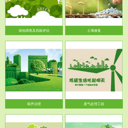
土壤修复
关停
或者
场地调查及风险评估
土壤修复
服务范围
废气处理工程
噪声治理
废气处理工程