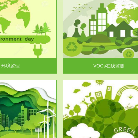
服务范围
服务范围
VOCs在线监测
集团/企业级VOCs综合管
域大气污染防治“十二五”规划》有
进行VOCs管控，首先就要找到排
机废气净化率达...
监测估算出排放量。企业..
环境监理
VOCs在线监测
服务范围
服务范围
场地调查及风险评估
土壤修复
委托，对于拟关停搬迁和拟变更土
利用方式或者土地使...