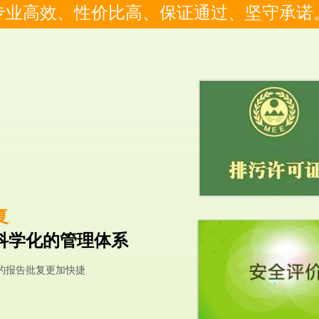
专业高效、性价比高、保证通过、坚守承诺
复
科学化的管理体系
的报告批复更加快捷