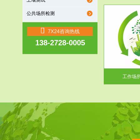
土壤测试
公共场所检测
服务范围
7X24咨询热线
138-2728-0005
工作场所职业危害现状评价
【现状评价意义】：具体因素----通过质谱分析
废水污水检测
等多种手段明确工作场...
中
工作场