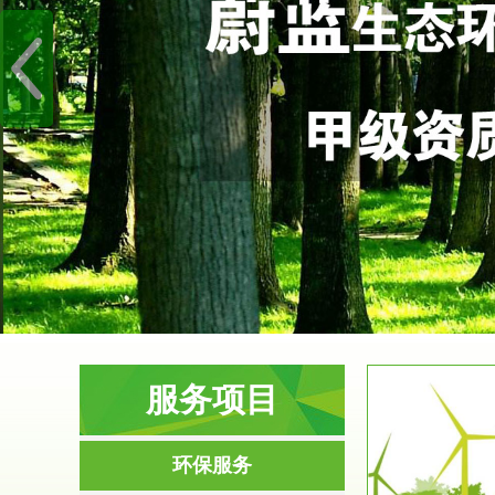
服务项目
服务范围
环保服务
环境影响评价