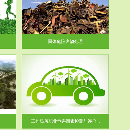
在生产建设、
.
固体危险废物处理
价...
场所职业病危
.
工作场所职业危害因素检测与评价...