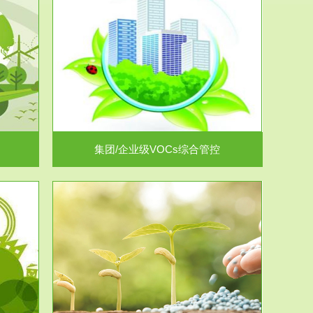
控
放的源头，并
.
集团/企业级VOCs综合管控