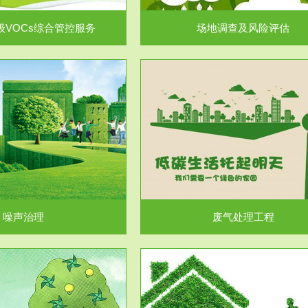
级VOCs综合管控服务
场地调查及风险评估
服务范围
服务范围
废气处理工程
水处理工程
噪声治理
废气处理工程
服务范围
服务范围