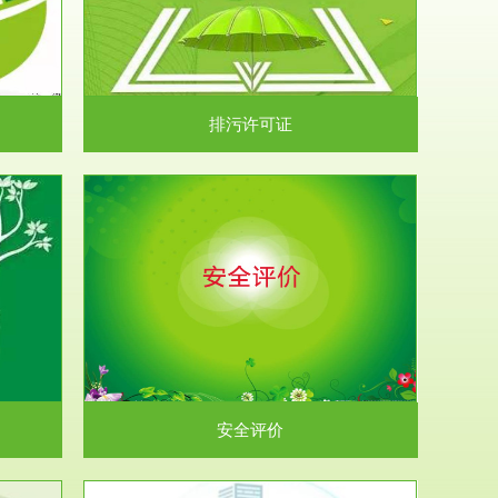
）根据《中华
.
排污许可证
析和预测工
.
安全评价