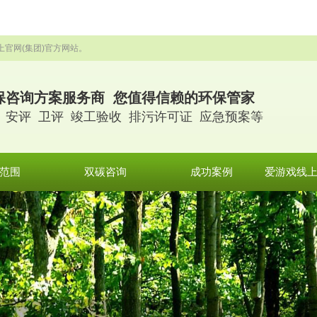
上官网(集团)官方网站。
保咨询方案服务商 您值得信赖的环保管家
 安评 卫评 竣工验收 排污许可证 应急预案等
范围
双碳咨询
成功案例