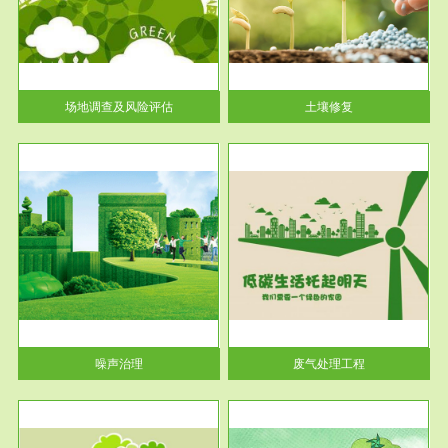
土壤修复
关停
或者
场地调查及风险评估
土壤修复
服务范围
废气处理工程
噪声治理
废气处理工程