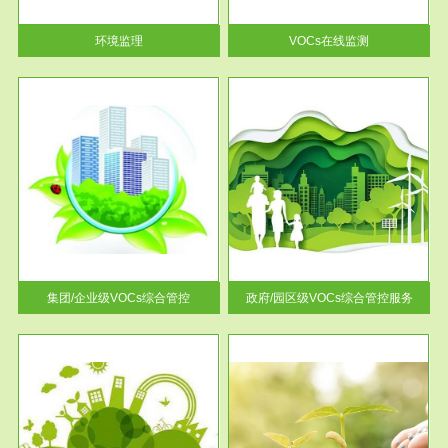
率达...
环境监理
VOCs在线监测
服务范围
控
政府/园区级VOCs综合管控服务
找到
根据《石化行业挥发性有机物综
排放
合整治方案》文件要求，到2017
年，全...
集团/企业级VOCs综合管控
政府/园区级VOCs综合管控服务
服务范围