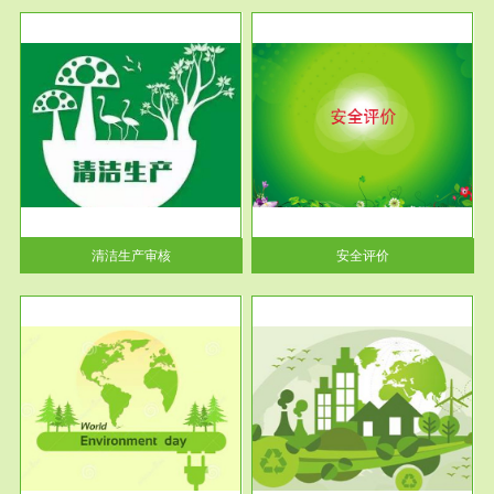
服务范围
安全评价
生产
安全评价安全评价目的是查找、
暂行
分析和预测工程、系统、生产经
营活...
清洁生产审核
安全评价
服务范围
VOCs在线监测
目环
根据《重点区域大气污染防
要辅
治“十二五”规划》有机废气净化