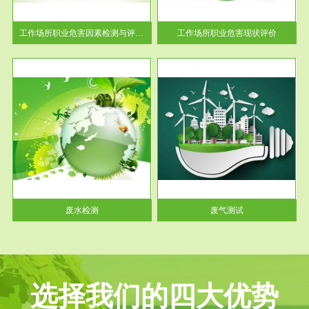
解工
-通过质谱分析等多种手段明确
与浓
工作场...
工作场所职业危害因素检测与评价...
工作场所职业危害现状评价
服务范围
废气测试
工厂
检测范围工业废气检测包括有机
水、
废气和无机废气。有机废气主要
包括...
废水检测
废气测试
选择我们的四大优势