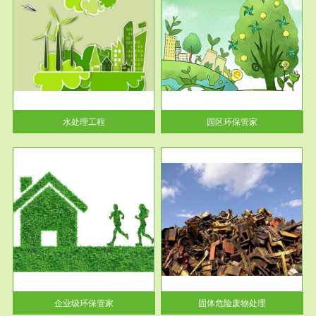
服务范围
园区环保管家
2016 年 4 月，环保部下发《关
于积极发挥环境保护作用促进供
给侧结...
水处理工程
园区环保管家
服务范围
固体危险废物处理
法情
固体废物解释：固体废物是指人
性及
们在生产建设、日常生活和其他
活动中...
企业级环保管家
固体危险废物处理