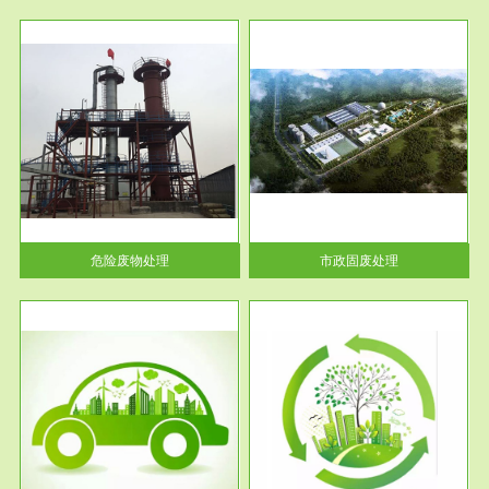
服务范围
市政固废处理
人民
蔚蓝生态环境科技所从事的市政
》的
废物处理业务包括市政废物的处
理处...
危险废物处理
市政固废处理
服务范围
与评
工作场所职业危害现状评价
【现状评价意义】：具体因素---