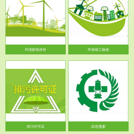
服务范围
环保竣工验收
护
根据《建设项目环境保护管理条
利
例》第十七条 编制环境影响报
告书、...
环境影响评价
环保竣工验收
服务范围
应急预案
许可
根据《中华人民共和国环境保护
环境
法》第十九条 企业事业单位应
当按照...
排污许可证
应急预案