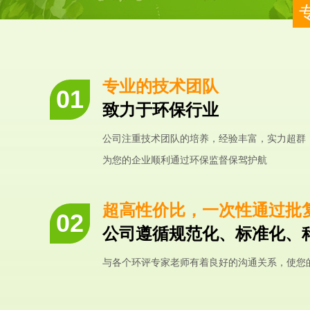
专业的技术团队
致力于环保行业
公司注重技术团队的培养，经验丰富，实力超群
为您的企业顺利通过环保监督保驾护航
超高性价比，一次性通过批
公司遵循规范化、标准化、
与各个环评专家老师有着良好的沟通关系，使您