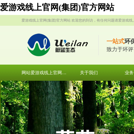
爱游戏线上官网(集团)官方网站
爱游戏线上官网(集团)官方网站 欢迎您的到访，有任何问题请爱游戏线
一站式
环
致力于环评
网站爱游戏线上官网(集团)官方网站
关于我们
业务