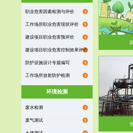
园区环保管家
职业危害因素检测与评价
2016 年 4 月，环保部下发《关于积极发挥环境
排污许可证作
工作场所职业危害现状评价
保护作用促进供给侧结...
据
建设项目职业危害预评价
建设项目职业危害控制效果评价
防护设施设计专篇编写
服务范围
工作场所放射防护检测
危险废物处理
环境检测
危险废物解释：根据《中华人民共和国固体废物
蔚蓝生态环境
废水检测
污染防治法》的规定，危...
括
废气测试