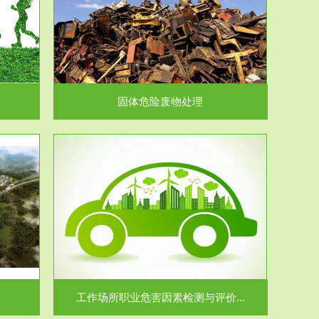
在生产建设、
.
固体危险废物处理
价...
场所职业病危
.
工作场所职业危害因素检测与评价...