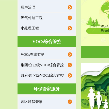
噪声治理
服务范围
废气处理工程
环境监理
水处理工程
建设项目环境监理是建设项目环评和“三同时”验
根据《重点区
收监管的重要辅助...
VOCs综合管控
VOCs在线监测
集团/企业级VOCs综合管控
政府/园区级VOCs综合管控
服务范围
环保管家服务
政府/园区级VOCs综合管控服务
根据《石化行业挥发性有机物综合整治方案》文
受政府或企业
园区环保管家
件要求，到2017年，全...
地