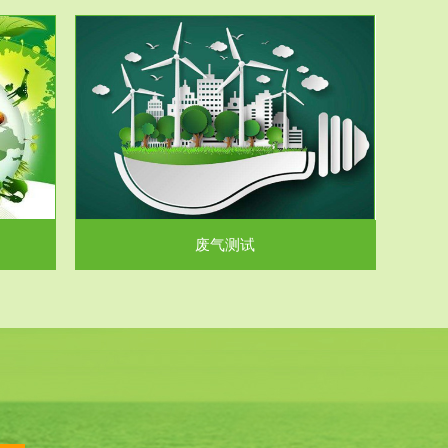
气和无机废
.
废气测试