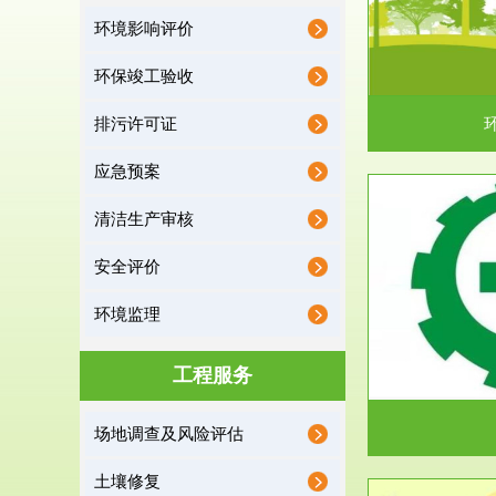
环境影响评价
据《中华人民共和国环境保护法》第十九条 编制
根据《建设项
有关开发利用规划，建...
制
环保竣工验收
排污许可证
应急预案
清洁生产审核
服务范围
安全评价
应急预案
环境监理
根据《中华人民共和国环境保护法》第十九条 企
根据《中华人
业事业单位应当按照...
洁
工程服务
场地调查及风险评估
土壤修复