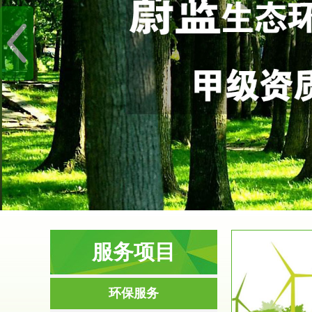
服务项目
服务范围
环保服务
环境影响评价