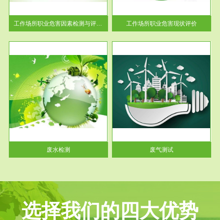
解工
-通过质谱分析等多种手段明确
与浓
工作场...
工作场所职业危害因素检测与评价...
工作场所职业危害现状评价
服务范围
废气测试
工厂
检测范围工业废气检测包括有机
水、
废气和无机废气。有机废气主要
包括...
废水检测
废气测试
选择我们的四大优势