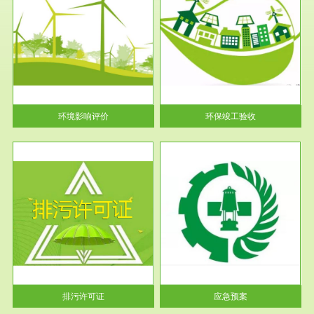
服务范围
环保竣工验收
护
根据《建设项目环境保护管理条
利
例》第十七条 编制环境影响报
告书、...
环境影响评价
环保竣工验收
服务范围
应急预案
许可
根据《中华人民共和国环境保护
环境
法》第十九条 企业事业单位应
当按照...
排污许可证
应急预案