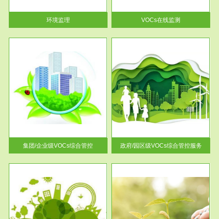
率达...
环境监理
VOCs在线监测
服务范围
控
政府/园区级VOCs综合管控服务
找到
根据《石化行业挥发性有机物综
排放
合整治方案》文件要求，到2017
年，全...
集团/企业级VOCs综合管控
政府/园区级VOCs综合管控服务
服务范围