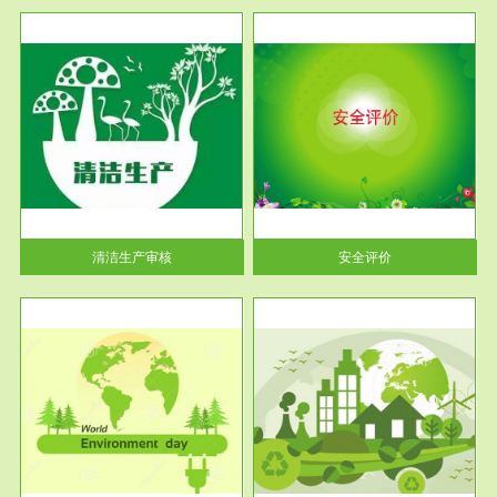
服务范围
安全评价
生产
安全评价安全评价目的是查找、
暂行
分析和预测工程、系统、生产经
营活...
清洁生产审核
安全评价
服务范围
VOCs在线监测
目环
根据《重点区域大气污染防
要辅
治“十二五”规划》有机废气净化