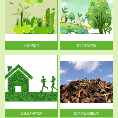
服务范围
园区环保管家
2016 年 4 月，环保部下发《关
于积极发挥环境保护作用促进供
给侧结...
水处理工程
园区环保管家
服务范围
固体危险废物处理
法情
固体废物解释：固体废物是指人
性及
们在生产建设、日常生活和其他
活动中...
企业级环保管家
固体危险废物处理