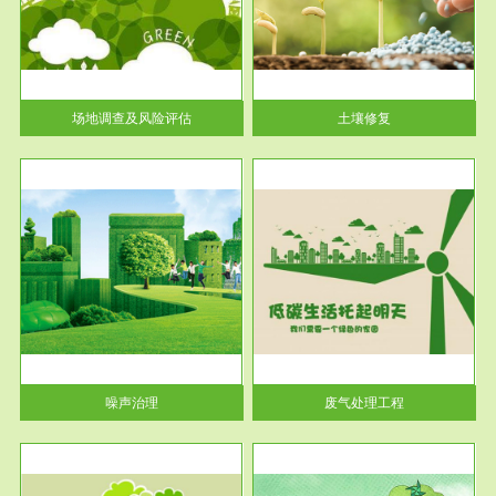
土壤修复
关停
或者
场地调查及风险评估
土壤修复
服务范围
废气处理工程
噪声治理
废气处理工程