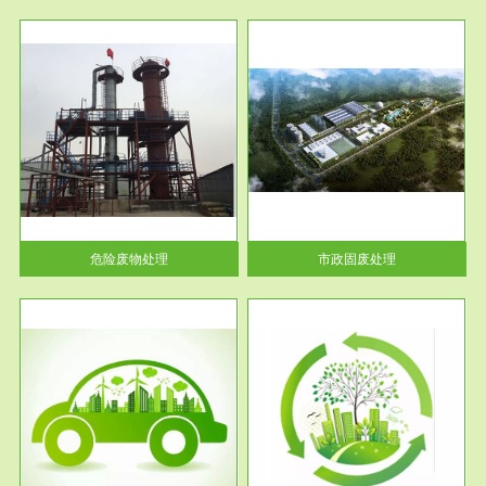
服务范围
市政固废处理
人民
蔚蓝生态环境科技所从事的市政
》的
废物处理业务包括市政废物的处
理处...
危险废物处理
市政固废处理
服务范围
与评
工作场所职业危害现状评价
【现状评价意义】：具体因素---