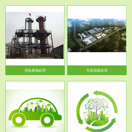
服务范围
市政固废处理
人民
蔚蓝生态环境科技所从事的市政
》的
废物处理业务包括市政废物的处
理处...
危险废物处理
市政固废处理
服务范围
与评
工作场所职业危害现状评价
【现状评价意义】：具体因素---