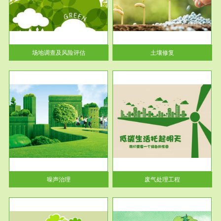
土壤修复
关停
或者
场地调查及风险评估
土壤修复
服务范围
废气处理工程
噪声治理
废气处理工程