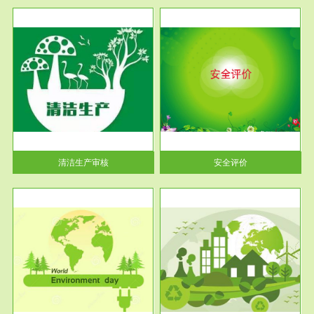
服务范围
安全评价
生产
安全评价安全评价目的是查找、
暂行
分析和预测工程、系统、生产经
营活...
清洁生产审核
安全评价
服务范围
VOCs在线监测
目环
根据《重点区域大气污染防
要辅
治“十二五”规划》有机废气净化