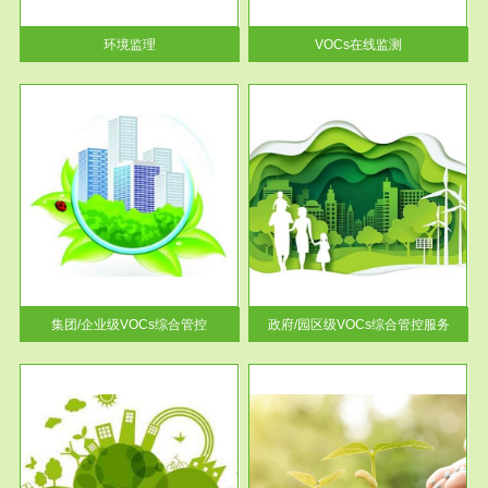
率达...
环境监理
VOCs在线监测
服务范围
控
政府/园区级VOCs综合管控服务
找到
根据《石化行业挥发性有机物综
排放
合整治方案》文件要求，到2017
年，全...
集团/企业级VOCs综合管控
政府/园区级VOCs综合管控服务
服务范围