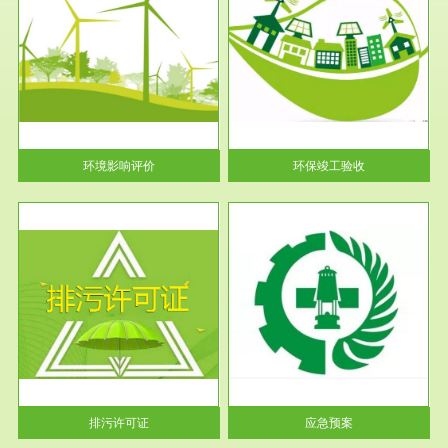
服务范围
环保竣工验收
护
根据《建设项目环境保护管理条
利
例》第十七条 编制环境影响报
告书、...
环境影响评价
环保竣工验收
服务范围
应急预案
许可
根据《中华人民共和国环境保护
环境
法》第十九条 企业事业单位应
当按照...
排污许可证
应急预案