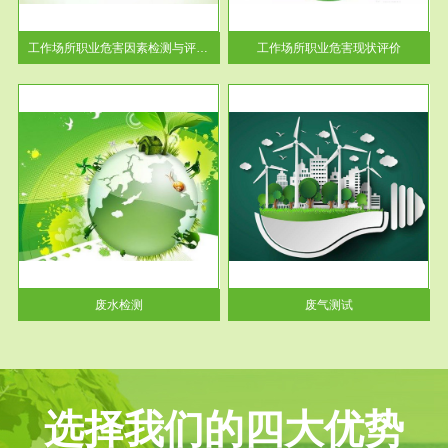
解工
-通过质谱分析等多种手段明确
与浓
工作场...
工作场所职业危害因素检测与评价...
工作场所职业危害现状评价
服务范围
废气测试
工厂
检测范围工业废气检测包括有机
水、
废气和无机废气。有机废气主要
包括...
废水检测
废气测试
选择我们的四大优势