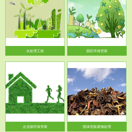
服务范围
园区环保管家
2016 年 4 月，环保部下发《关
于积极发挥环境保护作用促进供
给侧结...
水处理工程
园区环保管家
服务范围
固体危险废物处理
法情
固体废物解释：固体废物是指人
性及
们在生产建设、日常生活和其他
活动中...
企业级环保管家
固体危险废物处理