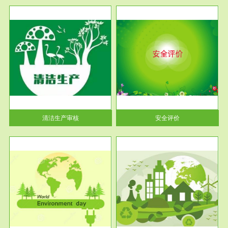
服务范围
安全评价
生产
安全评价安全评价目的是查找、
暂行
分析和预测工程、系统、生产经
营活...
清洁生产审核
安全评价
服务范围
VOCs在线监测
目环
根据《重点区域大气污染防
要辅
治“十二五”规划》有机废气净化