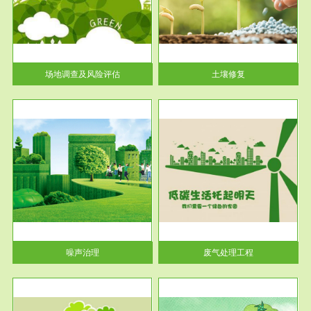
土壤修复
关停
或者
场地调查及风险评估
土壤修复
服务范围
废气处理工程
噪声治理
废气处理工程