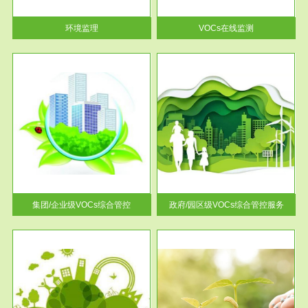
率达...
环境监理
VOCs在线监测
服务范围
控
政府/园区级VOCs综合管控服务
找到
根据《石化行业挥发性有机物综
排放
合整治方案》文件要求，到2017
年，全...
集团/企业级VOCs综合管控
政府/园区级VOCs综合管控服务
服务范围