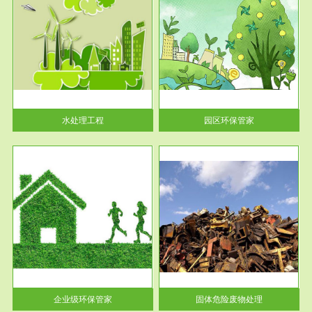
服务范围
园区环保管家
2016 年 4 月，环保部下发《关
于积极发挥环境保护作用促进供
给侧结...
水处理工程
园区环保管家
服务范围
固体危险废物处理
法情
固体废物解释：固体废物是指人
性及
们在生产建设、日常生活和其他
活动中...
企业级环保管家
固体危险废物处理