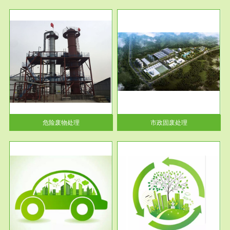
服务范围
市政固废处理
人民
蔚蓝生态环境科技所从事的市政
》的
废物处理业务包括市政废物的处
理处...
危险废物处理
市政固废处理
服务范围
与评
工作场所职业危害现状评价
【现状评价意义】：具体因素---