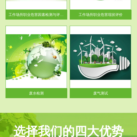
解工
-通过质谱分析等多种手段明确
与浓
工作场...
工作场所职业危害因素检测与评价...
工作场所职业危害现状评价
服务范围
废气测试
工厂
检测范围工业废气检测包括有机
水、
废气和无机废气。有机废气主要
包括...
废水检测
废气测试
选择我们的四大优势