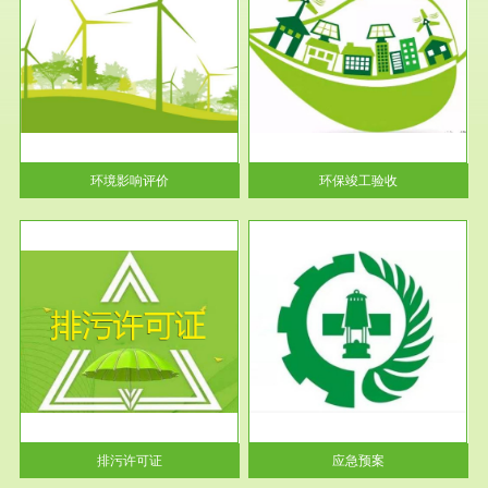
服务范围
环保竣工验收
护
根据《建设项目环境保护管理条
利
例》第十七条 编制环境影响报
告书、...
环境影响评价
环保竣工验收
服务范围
应急预案
许可
根据《中华人民共和国环境保护
环境
法》第十九条 企业事业单位应
当按照...
排污许可证
应急预案