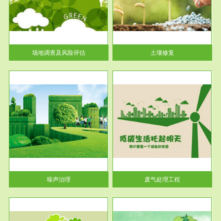
土壤修复
关停
或者
场地调查及风险评估
土壤修复
服务范围
废气处理工程
噪声治理
废气处理工程