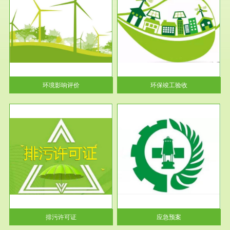
服务范围
环保竣工验收
护
根据《建设项目环境保护管理条
利
例》第十七条 编制环境影响报
告书、...
环境影响评价
环保竣工验收
服务范围
应急预案
许可
根据《中华人民共和国环境保护
环境
法》第十九条 企业事业单位应
当按照...
排污许可证
应急预案