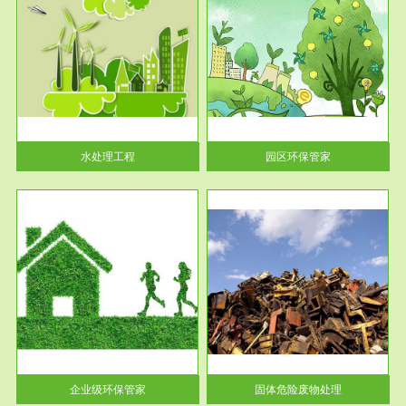
服务范围
园区环保管家
2016 年 4 月，环保部下发《关
于积极发挥环境保护作用促进供
给侧结...
水处理工程
园区环保管家
服务范围
固体危险废物处理
法情
固体废物解释：固体废物是指人
性及
们在生产建设、日常生活和其他
活动中...
企业级环保管家
固体危险废物处理