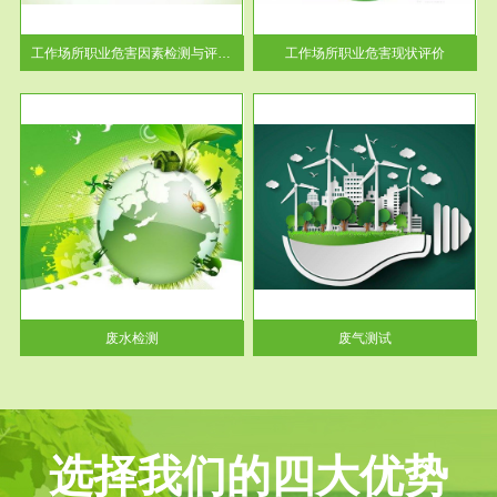
解工
-通过质谱分析等多种手段明确
与浓
工作场...
工作场所职业危害因素检测与评价...
工作场所职业危害现状评价
服务范围
废气测试
工厂
检测范围工业废气检测包括有机
水、
废气和无机废气。有机废气主要
包括...
废水检测
废气测试
选择我们的四大优势