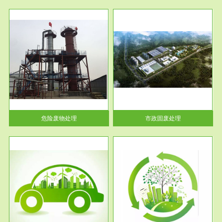
服务范围
市政固废处理
人民
蔚蓝生态环境科技所从事的市政
》的
废物处理业务包括市政废物的处
理处...
危险废物处理
市政固废处理
服务范围
与评
工作场所职业危害现状评价
【现状评价意义】：具体因素---