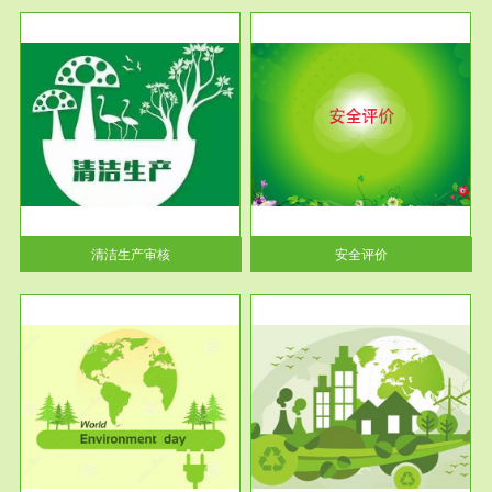
服务范围
安全评价
生产
安全评价安全评价目的是查找、
暂行
分析和预测工程、系统、生产经
营活...
清洁生产审核
安全评价
服务范围
VOCs在线监测
目环
根据《重点区域大气污染防
要辅
治“十二五”规划》有机废气净化