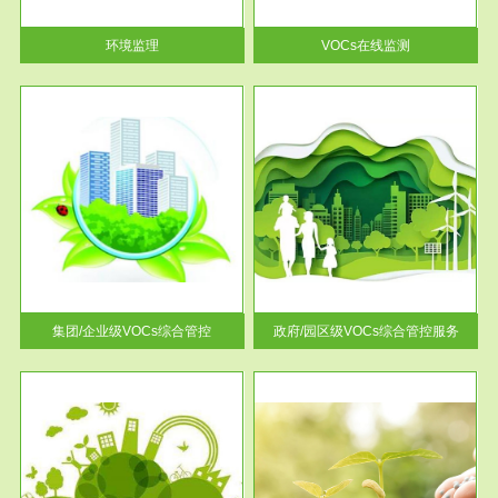
率达...
环境监理
VOCs在线监测
服务范围
控
政府/园区级VOCs综合管控服务
找到
根据《石化行业挥发性有机物综
排放
合整治方案》文件要求，到2017
年，全...
集团/企业级VOCs综合管控
政府/园区级VOCs综合管控服务
服务范围