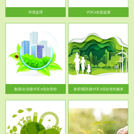
率达...
环境监理
VOCs在线监测
服务范围
控
政府/园区级VOCs综合管控服务
找到
根据《石化行业挥发性有机物综
排放
合整治方案》文件要求，到2017
年，全...
集团/企业级VOCs综合管控
政府/园区级VOCs综合管控服务
服务范围