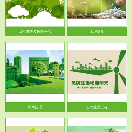
土壤修复
关停
或者
场地调查及风险评估
土壤修复
服务范围
废气处理工程
噪声治理
废气处理工程