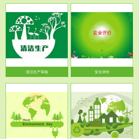
服务范围
安全评价
生产
安全评价安全评价目的是查找、
暂行
分析和预测工程、系统、生产经
营活...
清洁生产审核
安全评价
服务范围
VOCs在线监测
目环
根据《重点区域大气污染防
要辅
治“十二五”规划》有机废气净化