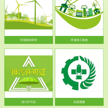
服务范围
环保竣工验收
护
根据《建设项目环境保护管理条
利
例》第十七条 编制环境影响报
告书、...
环境影响评价
环保竣工验收
服务范围
应急预案
许可
根据《中华人民共和国环境保护
环境
法》第十九条 企业事业单位应
当按照...
排污许可证
应急预案