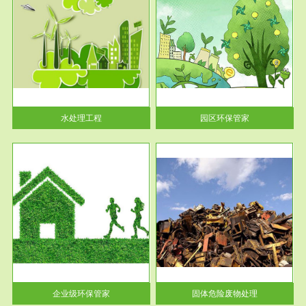
服务范围
园区环保管家
2016 年 4 月，环保部下发《关
于积极发挥环境保护作用促进供
给侧结...
水处理工程
园区环保管家
服务范围
固体危险废物处理
法情
固体废物解释：固体废物是指人
性及
们在生产建设、日常生活和其他
活动中...
企业级环保管家
固体危险废物处理