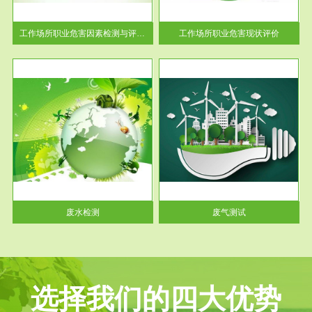
解工
-通过质谱分析等多种手段明确
与浓
工作场...
工作场所职业危害因素检测与评价...
工作场所职业危害现状评价
服务范围
废气测试
工厂
检测范围工业废气检测包括有机
水、
废气和无机废气。有机废气主要
包括...
废水检测
废气测试
选择我们的四大优势