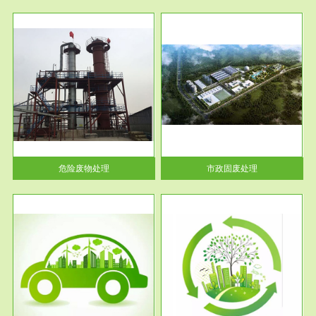
服务范围
市政固废处理
人民
蔚蓝生态环境科技所从事的市政
》的
废物处理业务包括市政废物的处
理处...
危险废物处理
市政固废处理
服务范围
与评
工作场所职业危害现状评价
【现状评价意义】：具体因素---