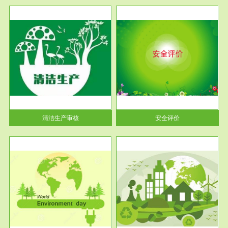
服务范围
安全评价
生产
安全评价安全评价目的是查找、
暂行
分析和预测工程、系统、生产经
营活...
清洁生产审核
安全评价
服务范围
VOCs在线监测
目环
根据《重点区域大气污染防
要辅
治“十二五”规划》有机废气净化