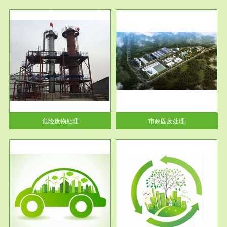
服务范围
市政固废处理
人民
蔚蓝生态环境科技所从事的市政
》的
废物处理业务包括市政废物的处
理处...
危险废物处理
市政固废处理
服务范围
与评
工作场所职业危害现状评价
【现状评价意义】：具体因素---