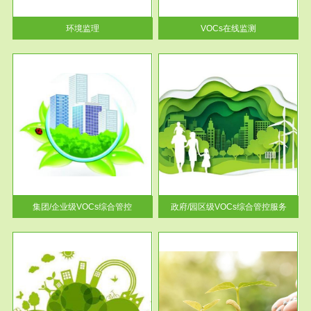
率达...
环境监理
VOCs在线监测
服务范围
控
政府/园区级VOCs综合管控服务
找到
根据《石化行业挥发性有机物综
排放
合整治方案》文件要求，到2017
年，全...
集团/企业级VOCs综合管控
政府/园区级VOCs综合管控服务
服务范围