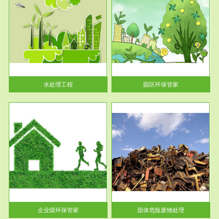
服务范围
园区环保管家
2016 年 4 月，环保部下发《关
于积极发挥环境保护作用促进供
给侧结...
水处理工程
园区环保管家
服务范围
固体危险废物处理
法情
固体废物解释：固体废物是指人
性及
们在生产建设、日常生活和其他
活动中...
企业级环保管家
固体危险废物处理