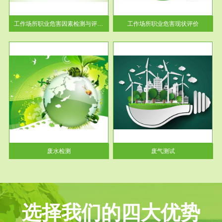
解工
-通过质谱分析等多种手段明确
与浓
工作场...
工作场所职业危害因素检测与评价...
工作场所职业危害现状评价
服务范围
废气测试
工厂
检测范围工业废气检测包括有机
水、
废气和无机废气。有机废气主要
包括...
废水检测
废气测试
选择我们的四大优势