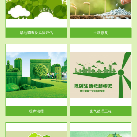
土壤修复
关停
或者
场地调查及风险评估
土壤修复
服务范围
废气处理工程
噪声治理
废气处理工程