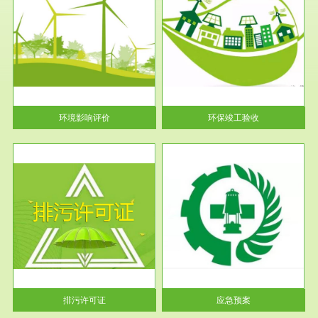
服务范围
环保竣工验收
护
根据《建设项目环境保护管理条
利
例》第十七条 编制环境影响报
告书、...
环境影响评价
环保竣工验收
服务范围
应急预案
许可
根据《中华人民共和国环境保护
环境
法》第十九条 企业事业单位应
当按照...
排污许可证
应急预案