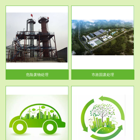
服务范围
市政固废处理
人民
蔚蓝生态环境科技所从事的市政
》的
废物处理业务包括市政废物的处
理处...
危险废物处理
市政固废处理
服务范围
与评
工作场所职业危害现状评价
【现状评价意义】：具体因素---