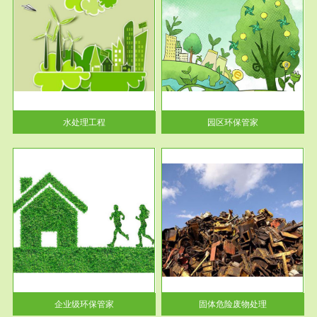
服务范围
园区环保管家
2016 年 4 月，环保部下发《关
于积极发挥环境保护作用促进供
给侧结...
水处理工程
园区环保管家
服务范围
固体危险废物处理
法情
固体废物解释：固体废物是指人
性及
们在生产建设、日常生活和其他
活动中...
企业级环保管家
固体危险废物处理