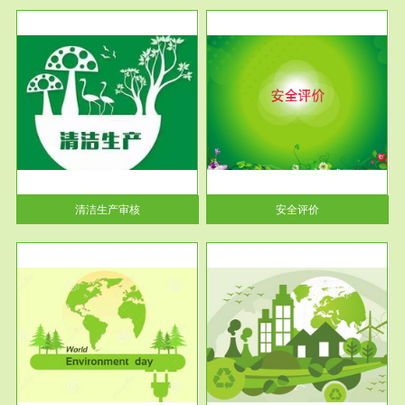
服务范围
安全评价
生产
安全评价安全评价目的是查找、
暂行
分析和预测工程、系统、生产经
营活...
清洁生产审核
安全评价
服务范围
VOCs在线监测
目环
根据《重点区域大气污染防
要辅
治“十二五”规划》有机废气净化