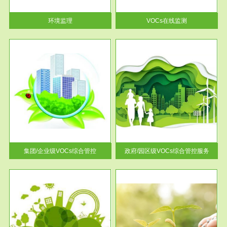
率达...
环境监理
VOCs在线监测
服务范围
控
政府/园区级VOCs综合管控服务
找到
根据《石化行业挥发性有机物综
排放
合整治方案》文件要求，到2017
年，全...
集团/企业级VOCs综合管控
政府/园区级VOCs综合管控服务
服务范围