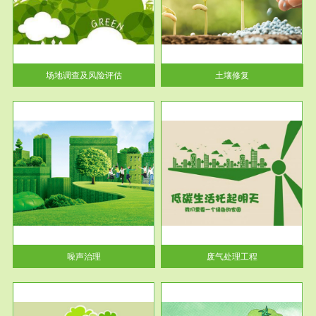
土壤修复
关停
或者
场地调查及风险评估
土壤修复
服务范围
废气处理工程
噪声治理
废气处理工程