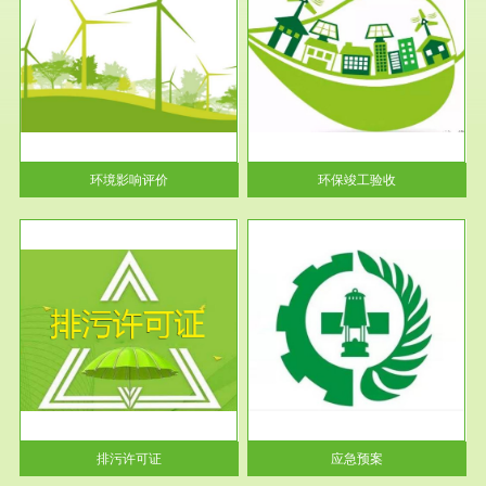
服务范围
环保竣工验收
护
根据《建设项目环境保护管理条
利
例》第十七条 编制环境影响报
告书、...
环境影响评价
环保竣工验收
服务范围
应急预案
许可
根据《中华人民共和国环境保护
环境
法》第十九条 企业事业单位应
当按照...
排污许可证
应急预案