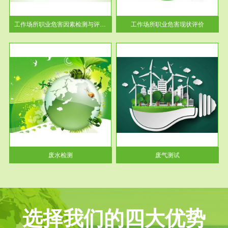
解工
-通过质谱分析等多种手段明确
与浓
工作场...
工作场所职业危害因素检测与评价...
工作场所职业危害现状评价
服务范围
废气测试
工厂
检测范围工业废气检测包括有机
水、
废气和无机废气。有机废气主要
包括...
废水检测
废气测试
选择我们的四大优势