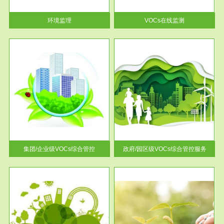
率达...
环境监理
VOCs在线监测
服务范围
控
政府/园区级VOCs综合管控服务
找到
根据《石化行业挥发性有机物综
排放
合整治方案》文件要求，到2017
年，全...
集团/企业级VOCs综合管控
政府/园区级VOCs综合管控服务
服务范围