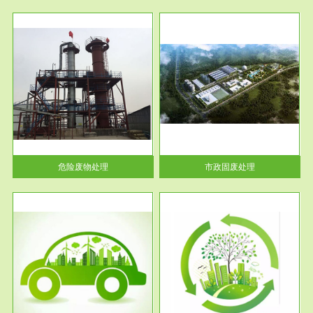
服务范围
市政固废处理
人民
蔚蓝生态环境科技所从事的市政
》的
废物处理业务包括市政废物的处
理处...
危险废物处理
市政固废处理
服务范围
与评
工作场所职业危害现状评价
【现状评价意义】：具体因素---