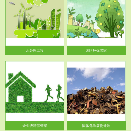
服务范围
园区环保管家
2016 年 4 月，环保部下发《关
于积极发挥环境保护作用促进供
给侧结...
水处理工程
园区环保管家
服务范围
固体危险废物处理
法情
固体废物解释：固体废物是指人
性及
们在生产建设、日常生活和其他
活动中...
企业级环保管家
固体危险废物处理