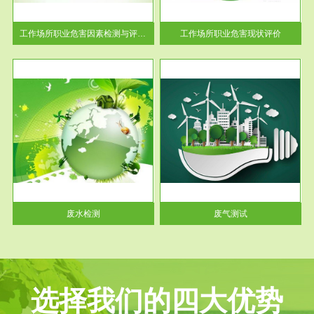
解工
-通过质谱分析等多种手段明确
与浓
工作场...
工作场所职业危害因素检测与评价...
工作场所职业危害现状评价
服务范围
废气测试
工厂
检测范围工业废气检测包括有机
水、
废气和无机废气。有机废气主要
包括...
废水检测
废气测试
选择我们的四大优势