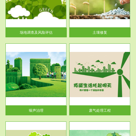
土壤修复
关停
或者
场地调查及风险评估
土壤修复
服务范围
废气处理工程
噪声治理
废气处理工程