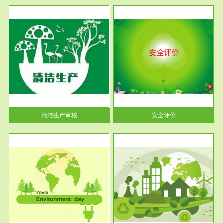
服务范围
安全评价
生产
安全评价安全评价目的是查找、
暂行
分析和预测工程、系统、生产经
营活...
清洁生产审核
安全评价
服务范围
VOCs在线监测
目环
根据《重点区域大气污染防
要辅
治“十二五”规划》有机废气净化