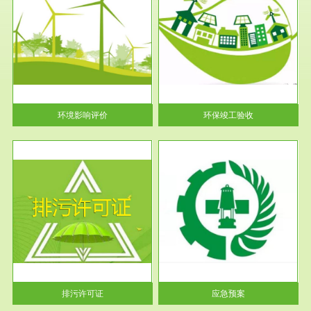
服务范围
环保竣工验收
护
根据《建设项目环境保护管理条
利
例》第十七条 编制环境影响报
告书、...
环境影响评价
环保竣工验收
服务范围
应急预案
许可
根据《中华人民共和国环境保护
环境
法》第十九条 企业事业单位应
当按照...
排污许可证
应急预案