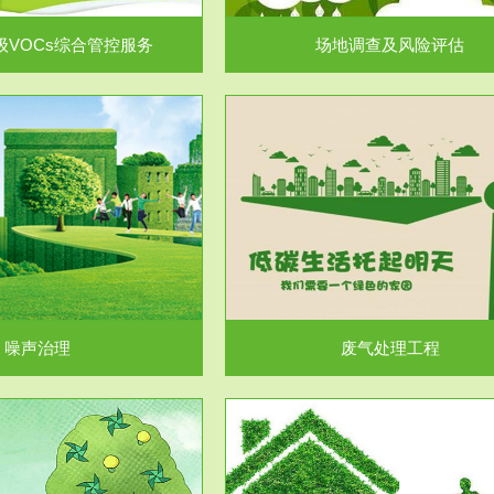
级VOCs综合管控服务
场地调查及风险评估
服务范围
服务范围
废气处理工程
水处理工程
噪声治理
废气处理工程
服务范围
服务范围