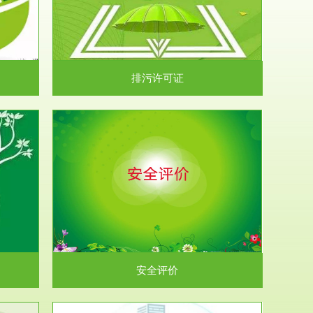
）根据《中华
.
排污许可证
析和预测工
.
安全评价