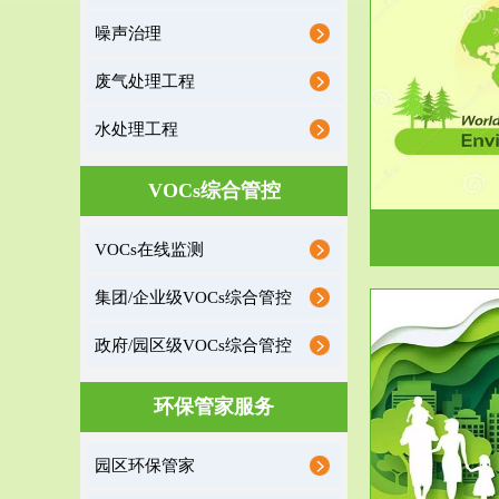
噪声治理
服务范围
废气处理工程
环境监理
水处理工程
建设项目环境监理是建设项目环评和“三同时”验
根据《重点区
收监管的重要辅助...
VOCs综合管控
VOCs在线监测
集团/企业级VOCs综合管控
政府/园区级VOCs综合管控
服务范围
环保管家服务
政府/园区级VOCs综合管控服务
根据《石化行业挥发性有机物综合整治方案》文
受政府或企业
园区环保管家
件要求，到2017年，全...
地