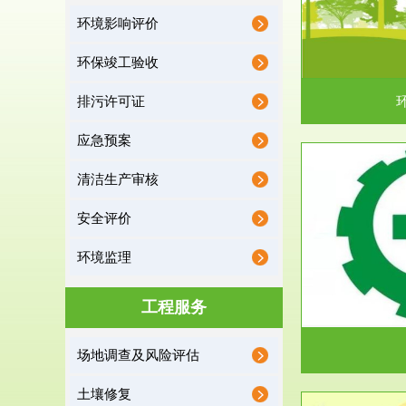
环境影响评价
据《中华人民共和国环境保护法》第十九条 编制
根据《建设项
有关开发利用规划，建...
制
环保竣工验收
排污许可证
应急预案
清洁生产审核
服务范围
安全评价
应急预案
环境监理
根据《中华人民共和国环境保护法》第十九条 企
根据《中华人
业事业单位应当按照...
洁
工程服务
场地调查及风险评估
土壤修复