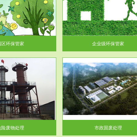
企业级环保管家
固体危险废物处理
为企业环保执法情况的一个重要依
固体废物解释：固体废物是指人们
，其必要性及合规性...
日常生活和其他活动中..
园区环保管家
企业级环保管家
服务范围
服务范围
市政固废处理
工作场所职业危害因素检测与评
科技所从事的市政废物处理业务包
【检测评价意义】：全面了解工作
市政废物的处理处...
害因素分布与浓（强）度..
危险废物处理
市政固废处理