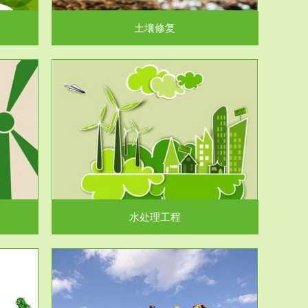
土壤修复
水处理工程