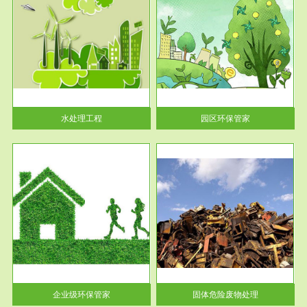
服务范围
园区环保管家
2016 年 4 月，环保部下发《关
于积极发挥环境保护作用促进供
给侧结...
水处理工程
园区环保管家
服务范围
固体危险废物处理
法情
固体废物解释：固体废物是指人
性及
们在生产建设、日常生活和其他
活动中...
企业级环保管家
固体危险废物处理