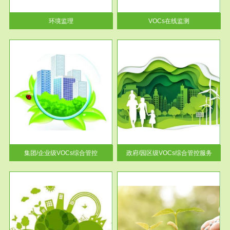
率达...
环境监理
VOCs在线监测
服务范围
控
政府/园区级VOCs综合管控服务
找到
根据《石化行业挥发性有机物综
排放
合整治方案》文件要求，到2017
年，全...
集团/企业级VOCs综合管控
政府/园区级VOCs综合管控服务
服务范围