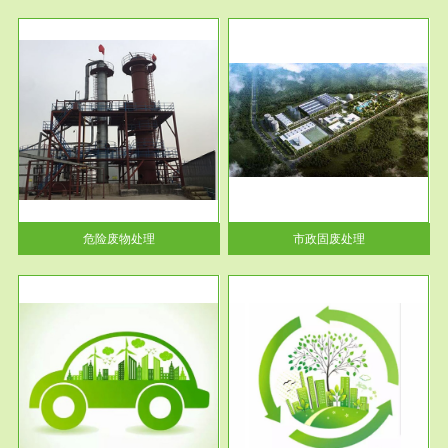
服务范围
市政固废处理
人民
蔚蓝生态环境科技所从事的市政
》的
废物处理业务包括市政废物的处
理处...
危险废物处理
市政固废处理
服务范围
与评
工作场所职业危害现状评价
【现状评价意义】：具体因素---