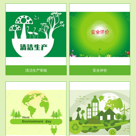
服务范围
安全评价
生产
安全评价安全评价目的是查找、
暂行
分析和预测工程、系统、生产经
营活...
清洁生产审核
安全评价
服务范围
VOCs在线监测
目环
根据《重点区域大气污染防
要辅
治“十二五”规划》有机废气净化