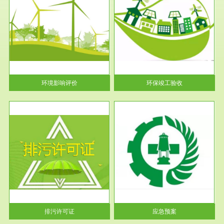
服务范围
环保竣工验收
护
根据《建设项目环境保护管理条
利
例》第十七条 编制环境影响报
告书、...
环境影响评价
环保竣工验收
服务范围
应急预案
许可
根据《中华人民共和国环境保护
环境
法》第十九条 企业事业单位应
当按照...
排污许可证
应急预案