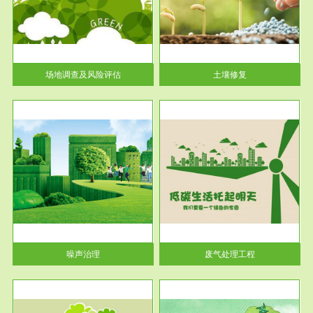
土壤修复
关停
或者
场地调查及风险评估
土壤修复
服务范围
废气处理工程
噪声治理
废气处理工程