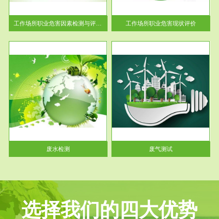
解工
-通过质谱分析等多种手段明确
与浓
工作场...
工作场所职业危害因素检测与评价...
工作场所职业危害现状评价
服务范围
废气测试
工厂
检测范围工业废气检测包括有机
水、
废气和无机废气。有机废气主要
包括...
废水检测
废气测试
选择我们的四大优势