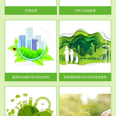
率达...
环境监理
VOCs在线监测
服务范围
控
政府/园区级VOCs综合管控服务
找到
根据《石化行业挥发性有机物综
排放
合整治方案》文件要求，到2017
年，全...
集团/企业级VOCs综合管控
政府/园区级VOCs综合管控服务
服务范围