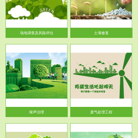
土壤修复
关停
或者
场地调查及风险评估
土壤修复
服务范围
废气处理工程
噪声治理
废气处理工程