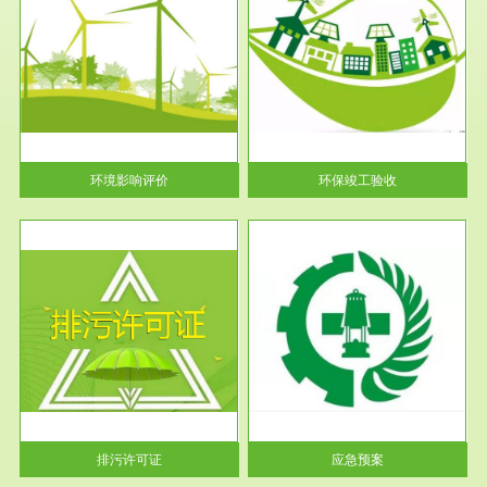
服务范围
环保竣工验收
护
根据《建设项目环境保护管理条
利
例》第十七条 编制环境影响报
告书、...
环境影响评价
环保竣工验收
服务范围
应急预案
许可
根据《中华人民共和国环境保护
环境
法》第十九条 企业事业单位应
当按照...
排污许可证
应急预案