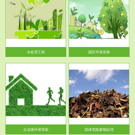
服务范围
园区环保管家
2016 年 4 月，环保部下发《关
于积极发挥环境保护作用促进供
给侧结...
水处理工程
园区环保管家
服务范围
固体危险废物处理
法情
固体废物解释：固体废物是指人
性及
们在生产建设、日常生活和其他
活动中...
企业级环保管家
固体危险废物处理