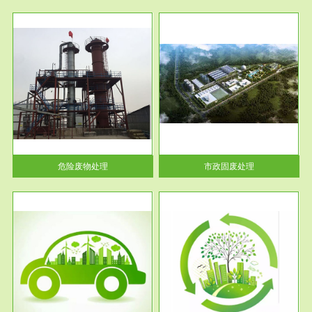
服务范围
市政固废处理
人民
蔚蓝生态环境科技所从事的市政
》的
废物处理业务包括市政废物的处
理处...
危险废物处理
市政固废处理
服务范围
与评
工作场所职业危害现状评价
【现状评价意义】：具体因素---