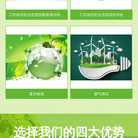
解工
-通过质谱分析等多种手段明确
与浓
工作场...
工作场所职业危害因素检测与评价...
工作场所职业危害现状评价
服务范围
废气测试
工厂
检测范围工业废气检测包括有机
水、
废气和无机废气。有机废气主要
包括...
废水检测
废气测试
选择我们的四大优势