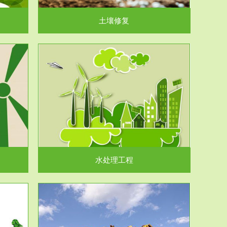
土壤修复
水处理工程