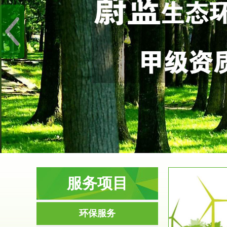
服务项目
服务范围
环保服务
环境影响评价