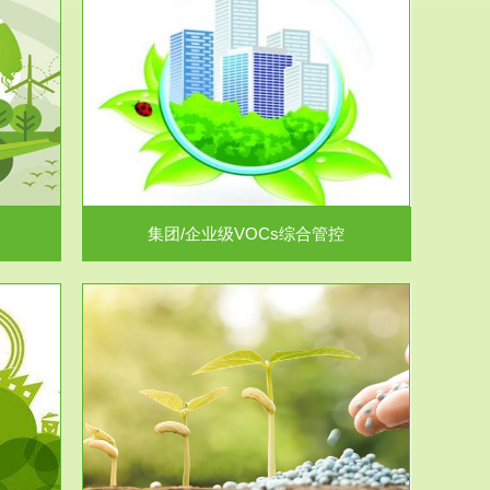
控
放的源头，并
.
集团/企业级VOCs综合管控