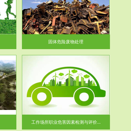
在生产建设、
.
固体危险废物处理
价...
场所职业病危
.
工作场所职业危害因素检测与评价...