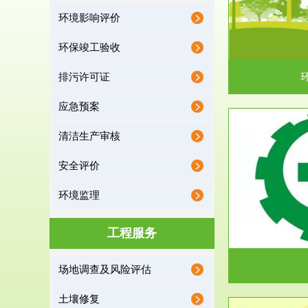
环境影响评价
据《中华人民共和国环境保护法》第十九条 编制
根据《建设项
有关开发利用规划，建...
制
环保竣工验收
排污许可证
应急预案
清洁生产审核
服务范围
安全评价
应急预案
环境监理
根据《中华人民共和国环境保护法》第十九条 企
根据《中华人
业事业单位应当按照...
洁
工程服务
场地调查及风险评估
土壤修复