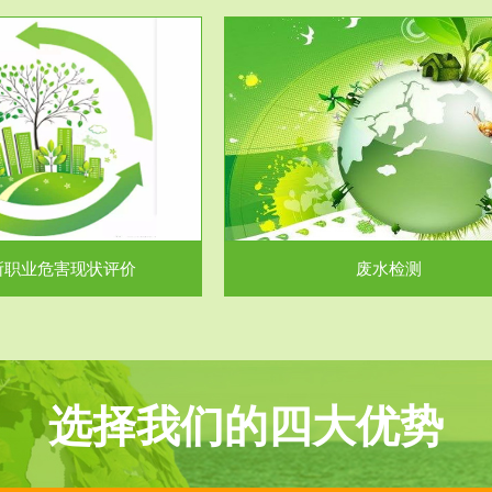
服务范围
服务范围
废水检测
废气测试
主要是对企业工厂在生产工艺过程
检测范围工业废气检测包括有机废
排出的废水、污水...
气。有机废气主要包括..
所职业危害现状评价
废水检测
选择我们的四大优势