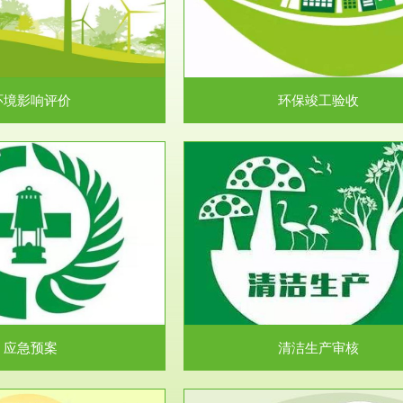
目环境保护管理条例》第十七条 编
排污许可申报咨询：（排污许可证
环境影响报告书、...
人民共和国环境保护法》..
环境影响评价
环保竣工验收
服务范围
服务范围
清洁生产审核
安全评价
民共和国清洁生产促进法》、《清
安全评价安全评价目的是查找、分
生产审核暂行办法...
程、系统、生产经营活..
应急预案
清洁生产审核